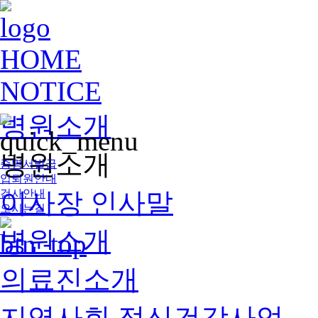
HOME
NOTICE
병원소개
병원소개
증명서발급
입퇴원안내
이사장 인사말
검사안내
오시는길
병원소개
의료진소개
지역사회 정신건강사업