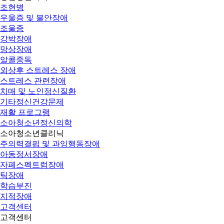
조현병
우울증 및 불안장애
조울증
강박장애
망상장애
알콜중독
외상후 스트레스 장애
스트레스 관련장애
치매 및 노인정신질환
기타정신건강문제
재활 프로그램
소아청소년정신의학
소아청소년클리닉
주의력결핍 및 과잉행동장애
아동정서장애
자폐스펙트럼장애
틱장애
학습부진
지적장애
고객센터
고객센터