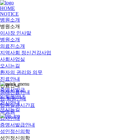
HOME
NOTICE
병원소개
병원소개
이사장 인사말
병원소개
의료진소개
지역사회 정신건강사업
사회사업실
오시는길
환자의 권리와 의무
진료안내
진료안내
증명서발급
외래진료안내
입퇴원안내
입,퇴원안내
검사안내
입원일과시간표
오시는길
낮병원
검사안내
증명서발급안내
성인정신의학
성인정신의학